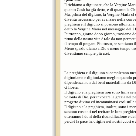
Il richiamo a digiunare, che la Vergine Mari
quanto Gesù ha già detto, e di quanto la Ch
Ma, prima del digiuno, la Vergine Maria ci c
diventa necessario per avanzare nella conver
preghiera e il digiuno si possono allontanar
detto la Vergine Maria nel messaggio del 2
Purtroppo, giorno dopo giorno, troviamo de
ritmo della nostra vita è tale da non permet
il tempo di pregare. Piuttosto, se sentiamo i
Meno spazio diamo a Dio e meno tempo trovi
diventiamo sempre più atei.
La preghiera e il digiuno si completano m
digiuniamo e digiuniamo meglio quando pr
dipendenza non dai beni materiali ma da Di
ci libera.
Il digiuno e la preghiera non sono fini a se 
volontà di Dio, per invocare la grazia nel pe
progetto divino ed incamminarsi così sulle 
Il digiuno e la preghiera, inoltre, sono i me
saranno costanti nel recitare le loro preghie
otterranno i doni della riconciliazione e de
perché la pace ha origine nei nostri cuori e d