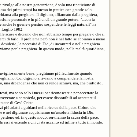
a rivolge alla nostra generazione, è solo una ripetizione di
iesa dei primi tempi ha messo in pratica con grande zelo.
hiama alla preghiera. Il digiuno, affiancato dalla preghiera,
sione personale e in più ci dà un grande potere: "...con la
e anche le guerre e persino sospendere le leggi naturali" ha
1 Luglio 1982.
lle scuse e diciamo che non abbiamo tempo per pregare o che il
terci di farlo. Il problema però non è nel fatto se abbiamo o meno
l desiderio, la necessità di Dio, di incontrarLo nella preghiera.
amo per la preghiera. In questo modo, nella realtà quotidiana,
eravigliosamente bene: preghiamo più facilmente quando
eghiamo. Col digiuno arriviamo a comprendere la nostra
o, una dipendenza che non ci rende schiavi, ma, che piuttosto,
stessi, ma sono solo i mezzi per riconoscere e per accettare la
rseverare a compierla, per essere disponibili ad accettare il
tracce di Gesù Cristo.
zzi più adatti a guidarci nella ricerca della pace. Coloro che
re e nel digiunare acquisiranno un'assoluta fiducia in Dio,
l perdono ed, in questo modo, serviranno la causa della pace,
a essi si estende a chi ci sta accanto ed infine a tutto il mondo.