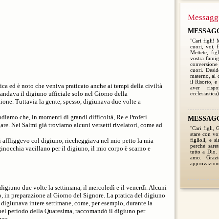
Messagg
MESSAGGI
"Cari figli!
cuori, voi, 
Mettete, fig
vostra famigl
conversione 
cuori. Desid
materno, al 
il Risorto, e
aica ed è noto che veniva praticato anche ai tempi della civiltà
aver risp
ndava il digiuno ufficiale solo nel Giorno della
ecclesiastica)
ione. Tuttavia la gente, spesso, digiunava due volte a
diamo che, in momenti di grandi difficoltà, Re e Profeti
MESSAGGI
re. Nei Salmi già troviamo alcuni versetti rivelatori, come ad
"Cari figli,
stare con voi
i affliggevo col digiuno, riecheggiava nel mio petto la mia
figlioli, e s
perché saret
ginocchia vacillano per il digiuno, il mio corpo è scarno e
tutto a Dio.
amo. Grazi
approvazione
igiuno due volte la settimana, il mercoledì e il venerdì. Alcuni
o, in preparazione al Giorno del Signore. La pratica del digiuno
digiunava intere settimane, come, per esempio, durante la
, nel periodo della Quaresima, raccomandò il digiuno per
qua.