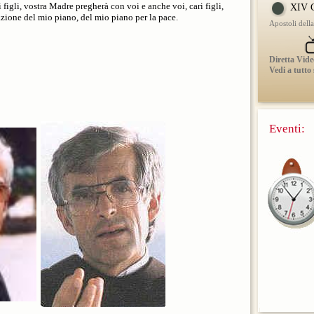
figli, vostra Madre pregherà con voi e anche voi, cari figli,
XIV C
azione del mio piano, del mio piano per la pace.
Apostoli dell
Diretta Vide
Vedi a tutto
Eventi: