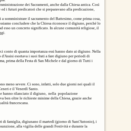
mministrazione dei Sacramenti, anche dalla Chiesa antica. Così
 ed i futuri predicatori che si preparavano alla predicazione,
ti a somministrare il sacramento del Battesimo, come prima cosa,
ossiamo concludere che la Chiesa riconosce il digiuno, perché lo
 ad esso un concreto significato. In alcune comunità religiose, il
ggi.
ci conto di quanta importanza essi hanno dato ai digiuno. Nella
'Assisi esortava i suoi frati a fare digiuno per periodi di
ima, prima della Festa di San Michele e dal giorno di Tutti i
ono meno severe. Ci sono, infatti, solo due giorni nei quali il
eneri e il Venerdì Santo.
e hanno rilanciato il digiuno, nella popolazione
va ben oltre le richieste minime della Chiesa, grazie anche
tualità francescana.
ri di famiglia, digiunano il martedì (giorno di Sant'Antonio), i
sunzione, alla vigilia delle grandi Festività e durante la