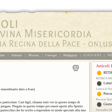
tina
|
Adesioni
|
Missioni
|
Convegni
|
Medjugorje
|
G I O V A N I
|
VI
Articoli 
RITI
RITIRO A M
Lette
straordinario dato a Ivan)
Lettera di Na
Perco
Percorso Spir
o particolare. Cari figli, chiamo tutti voi in questo tempo di
Giorn
 pregare. Pregate in questo tempo per essere aperti allo Spirito
 parrocchia che ho scelto a rispondere in modo speciale alla mia
Giornalino D