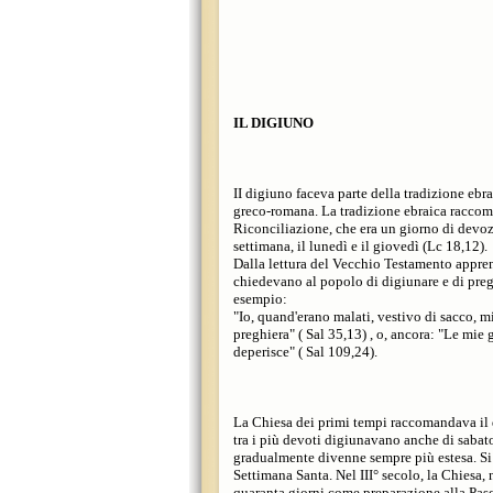
IL DIGIUNO
II digiuno faceva parte della tradizione ebr
greco-romana. La tradizione ebraica raccoma
Riconciliazione, che era un giorno di devoz
settimana, il lunedì e il giovedì (Lc 18,12).
Dalla lettura del Vecchio Testamento appren
chiedevano al popolo di digiunare e di prega
esempio:
"Io, quand'erano malati, vestivo di sacco, m
preghiera" ( Sal 35,13) , o, ancora: "Le mie 
deperisce" ( Sal 109,24).
La Chiesa dei primi tempi raccomandava il d
tra i più devoti digiunavano anche di sabat
gradualmente divenne sempre più estesa. Si 
Settimana Santa. Nel III° secolo, la Chiesa
quaranta giorni come preparazione alla Pas