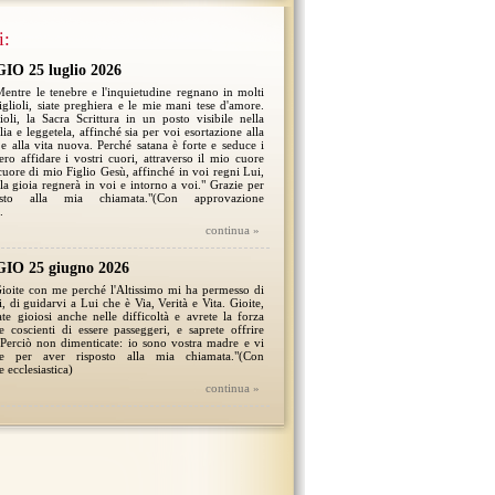
i:
O 25 luglio 2026
 Mentre le tenebre e l'inquietudine regnano in molti
figlioli, siate preghiera e le mie mani tese d'amore.
lioli, la Sacra Scrittura in un posto visibile nella
ia e leggetela, affinché sia per voi esortazione alla
e alla vita nuova. Perché satana è forte e seduce i
ero affidare i vostri cuori, attraverso il mio cuore
cuore di mio Figlio Gesù, affinché in voi regni Lui,
 la gioia regnerà in voi e intorno a voi." Grazie per
osto alla mia chiamata."(Con approvazione
.
continua »
O 25 giugno 2026
 Gioite con me perché l'Altissimo mi ha permesso di
, di guidarvi a Lui che è Via, Verità e Vita. Gioite,
iate gioiosi anche nelle difficoltà e avrete la forza
e coscienti di essere passeggeri, e saprete offrire
 Perciò non dimenticate: io sono vostra madre e vi
e per aver risposto alla mia chiamata."(Con
 ecclesiastica)
continua »