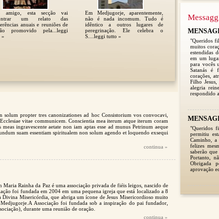
o amigo, esta secção vai
Em Medjugorje, aparentemente,
Messagg
ontrar um relato das
não é nada incomum. Tudo é
erências anuais e reuniões de
idêntico a outros lugares de
ção promovido pela...leggi
peregrinação. Ele celebra o
MENSAGEM
o »
S....leggi tutto »
"Queridos fi
muitos coraç
estendidas 
em um lugar
para vocês 
Satanás é f
corações, a
Filho Jesus,
alegria rei
respondido 
solum propter tres canonizationes ad hoc Consistorium vos convocavi,
MENSAGEM
Ecclesiae vitae communicem. Conscientia mea iterum atque iterum coram
s meas ingravescente aetate non iam aptas esse ad munus Petrinum aeque
"Queridos f
undum suam essentiam spiritualem non solum agendo et loquendo exsequi
permitiu es
 ........
Caminho, a 
felizes mes
continua »
saberão que 
Portanto, 
Obrigada 
aprovação ec
 Maria Rainha da Paz é uma associação privada de fiéis leigos, nascido de
iação foi fundada em 2004 em uma pequena igreja que está localizado a 8
 Divina Misericórdia, que abriga um ícone de Jesus Misericordioso muito
Medjugorje.A Associação foi fundada sob a inspiração do pai fundador,
sociação), durante uma reunião de oração.
continua »