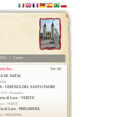
IDEO
|
Contato
ticles:
See All
A DE NATAL
NATAL
 - UDIENZA DEL SANTO PADRE
2013 - Fotogallery
erla di Luce - VERITA'
 Luce - VERITA'
rla di Luce - PREGHIERA
Luce - PREGHIERA