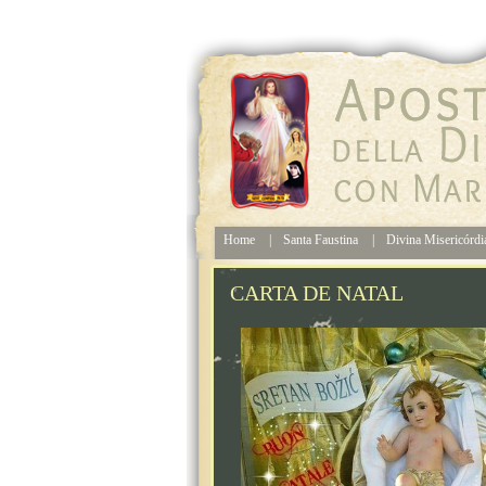
Home
|
Santa Faustina
|
Divina Misericórd
CARTA DE NATAL