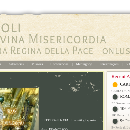
ia
|
Aderências
|
Missões
|
Conferências
|
Medjugorje
|
Peregrinações
|
V
Recent Ar
CART
CARTA DE 
ROMA
27 Novembre 
10^ P
10^ Perla di
LETTERA di NATALE a tutti gli apostoli
9^ Pe
9^ Perla di 
da p. FRANCESCO