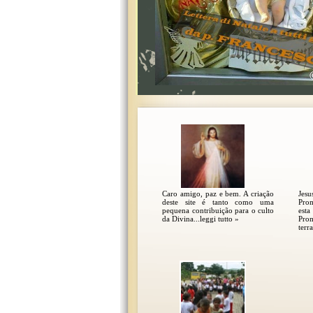
Caro amigo, paz e bem. A criação
Jesu
deste site é tanto como uma
Pro
pequena contribuição para o culto
est
da Divina...leggi tutto »
Pro
terra