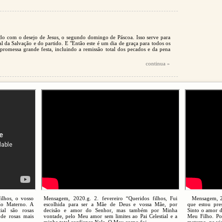
rdo com o desejo de Jesus, o segundo domingo de Páscoa. Isso serve para
cal da Salvação e do partido. E "Então este é um dia de graça para todos os
romessa grande festa, incluindo a remissão total dos pecados e da pena
continua »
ilhos, o vosso
Mensagem, 2020.g. 2. fevereiro “Queridos filhos, Fui
Mensagem, 202
ão Materno. A
escolhida para ser a Mãe de Deus e vossa Mãe, por
que estou pre
ial são rosas
decisão e amor do Senhor, mas também por Minha
Sinto o amor d
de rosas mais
vontade, pelo Meu amor sem limites ao Pai Celestial e a
Meu Filho. Po