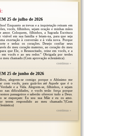
i:
 25 de julho de 2026
lhos! Enquanto as trevas e a inquietação reinam em
ões, vocês, filhinhos, sejam oração e minhas mãos
de amor. Coloquem, filhinhos, a Sagrada Escritura
 visível em sua família e leiam-na, para que seja
uma exortação à conversão e à vida nova. Porque
orte e seduz os corações. Desejo confiar seus
través do meu coração materno, ao coração do meu
 para que Ele, o Ressuscitado, reine em vocês, e a
ne em vocês e ao seu redor." Obrigada por terdes
ao meu chamado.(Com aprovação eclesiástica).
continua »
 25 de junho de 2026
ilhos, alegrem-se comigo porque o Altíssimo me
tar com vocês, para guiá-los até Aquele que é o
Verdade e a Vida. Alegrem-se, filhinhos, e sejam
mo nas dificuldades, e vocês terão força porque
somos passageiros e saberão oferecer tudo a Deus.
não se esqueçam: Eu sou sua Mãe e eu os amo.
por terem respondido ao meu chamado."(Com
lesiástica)
continua »