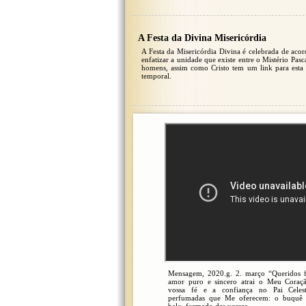
A Festa da Divina Misericórdia
A Festa da Misericórdia Divina é celebrada de aco
enfatizar a unidade que existe entre o Mistério Pas
homens, assim como Cristo tem um link para esta p
temporal.
Mensagem, 2020.g. 2. março “Queridos f
amor puro e sincero atrai o Meu Coraç
vossa fé e a confiança no Pai Celest
perfumadas que Me oferecem: o buquê 