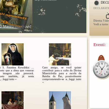
DECL
DECLARATIO 
Diretta Vide
Vedi a tutto
Eventi:
s S. Faustina Kowalska: ...
Caro amigo, se você quiser
meto que a alma que venerar
contribuir para o culto da Divina
a imagem não perecerá.
Misericórdia para a escola da
meto também, já nesta
Rainha da Paz, possivelmente
,...leggi tutto »
comprometendo-se a...leggi tutto
»