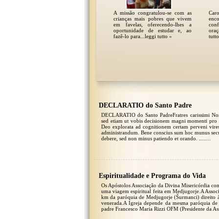
A missão congratulou-se com as
Car
crianças mais pobres que vivem
enc
em favelas, oferecendo-lhes a
conf
oportunidade de estudar e, ao
ora
fazê-lo para...leggi tutto »
tutt
DECLARATIO do Santo Padre
DECLARATIO do Santo PadreFratres carissimi Non 
sed etiam ut vobis decisionem magni momenti pro 
Deo explorata ad cognitionem certam perveni vire
administrandum. Bene conscius sum hoc munus sec
debere, sed non minus patiendo et orando.
Espiritualidade e Programa do Vida
Os Apóstolos Associação da Divina Misericórdia com
uma viagem espiritual feita em Medjugorje.A Assoc
km da paróquia de Medjugorje (Šurmanci) direito à
venerada.A Igreja depende da mesma paróquia de 
padre Francesco Maria Rizzi OFM (Presidente da As