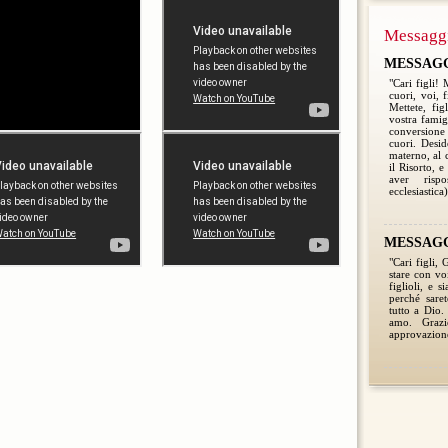
Messagg
MESSAGGI
"Cari figli!
cuori, voi, 
Mettete, fig
vostra famigl
conversione 
cuori. Desid
materno, al 
il Risorto, e
aver risp
ecclesiastica)
MESSAGGI
"Cari figli,
stare con voi
figlioli, e s
perché saret
tutto a Dio.
amo. Grazi
approvazione