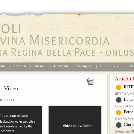
tina
|
Adesioni
|
Missioni
|
Convegni
|
Medjugorje
|
G I O V A N I
|
VI
Articoli 
RITI
- Video
RITIRO A M
Lette
I TUTTI
Lettera di Na
Perco
Percorso Spir
Giorn
Giornalino D