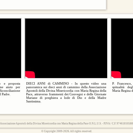
o e proposta
DIECI ANNI di CAMMINO - In questo video una
P. Francesco,
ome aiuto per
panoramica sui dieci anni di cammino della Associazione
spitualità deg
Riconciliazione
Apostoli della Divina Misericordia con Maria Regina della
Maria Regina 
l Padre.
Pace, attraverso frammenti dei Convegni e delle Giornate
Mariane di preghiera a lode di Dio e della Madre
Santissima.
Associazione Apostoli della Divina Misericordia con Maria Regina della Pace O.N.L.U.S. - P.IVA / C.F. 97461810588
© Copyright 2009-2026. All rights reserved.