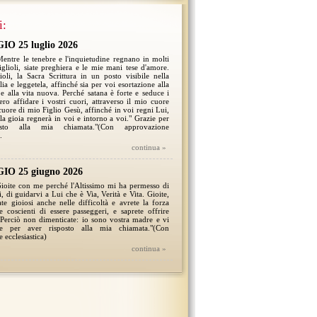
i:
O 25 luglio 2026
 Mentre le tenebre e l'inquietudine regnano in molti
figlioli, siate preghiera e le mie mani tese d'amore.
lioli, la Sacra Scrittura in un posto visibile nella
ia e leggetela, affinché sia per voi esortazione alla
e alla vita nuova. Perché satana è forte e seduce i
ero affidare i vostri cuori, attraverso il mio cuore
cuore di mio Figlio Gesù, affinché in voi regni Lui,
 la gioia regnerà in voi e intorno a voi." Grazie per
osto alla mia chiamata."(Con approvazione
.
continua »
O 25 giugno 2026
 Gioite con me perché l'Altissimo mi ha permesso di
, di guidarvi a Lui che è Via, Verità e Vita. Gioite,
iate gioiosi anche nelle difficoltà e avrete la forza
e coscienti di essere passeggeri, e saprete offrire
 Perciò non dimenticate: io sono vostra madre e vi
e per aver risposto alla mia chiamata."(Con
 ecclesiastica)
continua »