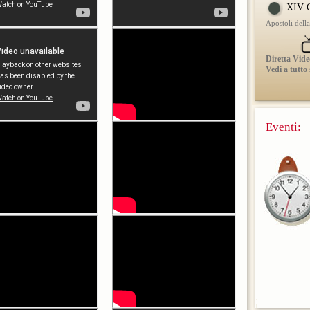
XIV C
Apostoli dell
Diretta Vide
Vedi a tutto
Eventi: