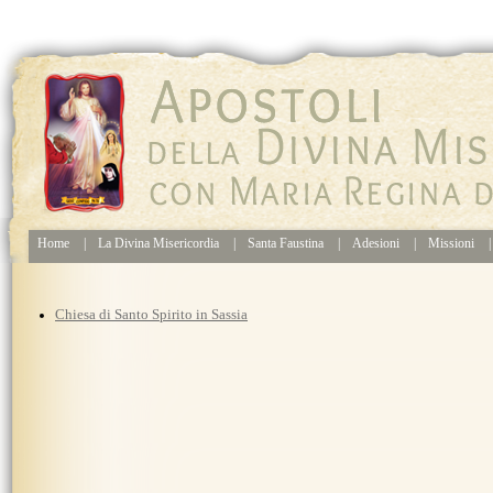
Home
|
La Divina Misericordia
|
Santa Faustina
|
Adesioni
|
Missioni
|
Chiesa di Santo Spirito in Sassia