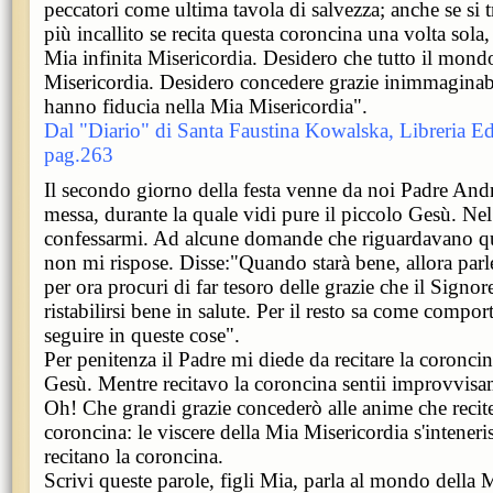
peccatori come ultima tavola di salvezza; anche se si t
più incallito se recita questa coroncina una volta sola, 
Mia infinita Misericordia. Desidero che tutto il mon
Misericordia. Desidero concedere grazie inimmaginabi
hanno fiducia nella Mia Misericordia".
Dal "Diario" di Santa Faustina Kowalska, Libreria Edi
pag.263
Il secondo giorno della festa venne da noi Padre Andra
messa, durante la quale vidi pure il piccolo Gesù. Ne
confessarmi. Ad alcune domande che riguardavano que
non mi rispose. Disse:"Quando starà bene, allora par
per ora procuri di far tesoro delle grazie che il Signore
ristabilirsi bene in salute. Per il resto sa come compor
seguire in queste cose".
Per penitenza il Padre mi diede da recitare la coronci
Gesù. Mentre recitavo la coroncina sentii improvvis
Oh! Che grandi grazie concederò alle anime che recit
coroncina: le viscere della Mia Misericordia s'intener
recitano la coroncina.
Scrivi queste parole, figli Mia, parla al mondo della