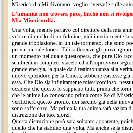
Misericordia Mi divorano; voglio riversarle sulle ani
L'umanità non troverà pace, finchè non si rivolger
Mia Misericordia.
Una volta, mentre parlavo col direttore della mia ani
veloce di quello di un fulmine, vidi interiormente la
grande tribolazione, in un tale tormento, che sono po
prova con tale fuoco. Tali sofferenze gli provengono 
un momento nel quale quest'opera, che pure Dio rac
sembrerà in completo sfacelo ed all'improvviso seguir
grande energia, la quale darà testimonianza alla verità.
nuovo splendore per la Chiesa, sebbene esistesse già
essa. Che Dio sia infinitamente misericordioso, ness
desidera che questo lo sappiano tutti, prima che torn
che le anime Lo conoscano prima come Re di Miseric
verificherà questo trionfo, noi saremo già nella nuova
sono sofferenze. Ma prima la tua anima sarà saziata d'
distruzione dei tuoi sforzi.
Questa distruzione però sarà soltanto apparente, poi
quello che ha stabilito una volta. Ma anche se la distr