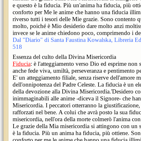
e questo è la fiducia. Più un'anima ha fiducia, più ot
conforto per Me le anime che hanno una fiducia illimit
riverso tutti i tesori delle Mie grazie. Sono content
molto, poiché è Mio desiderio dare molto anzi moltiss
invece se le anime chiedono poco, comprimendo i desi
Dal "Diario" di Santa Faustina Kowalska, Libreria Edi
518
Essenza del culto della Divina Misericordia
Fiducia
: è l'atteggiamento verso Dio ed esprime non 
anche fede viva, umiltà, perseveranza e pentimento p
E' un atteggiamento filiale, senza riserve dell'amore m
dell'onnipotenza del Padre Celeste. La fiducia è un 
della devozione alla Divina Misericordia.'Desidero co
inimmaginabili alle anime -diceva il Signore- che han
Misericordia. I peccatori otterranno la giustificazione,
rafforzati nel bene. A colui che avrà posto la sua fidu
misericordia, nell'ora della morte colmerò l'anima con
Le grazie della Mia misericordia si attingono con un s
è la fiducia. Più un anima ha fiducia, più ottiene. So
conforto per me le anime che hanno una fiducia illimit