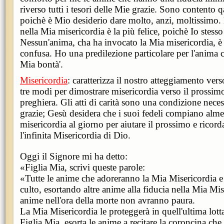
riverso tutti i tesori delle Mie grazie. Sono content
poichè è Mio desiderio dare molto, anzi, moltissimo.
nella Mia misericordia è la più felice, poichè Io stesso
Nessun'anima, cha ha invocato la Mia misericordia, è
confusa. Ho una predilezione particolare per l'anima c
Mia bontà'.
Misericordia
: caratterizza il nostro atteggiamento ve
tre modi per dimostrare misericordia verso il prossimo
preghiera. Gli atti di carità sono una condizione necess
grazie; Gesù desidera che i suoi fedeli compiano alme
misericordia al giorno per aiutare il prossimo e ricord
l'infinita Misericordia di Dio.
Oggi il Signore mi ha detto:
«Figlia Mia, scrivi queste parole:
«Tutte le anime che adoreranno la Mia Misericordia e
culto, esortando altre anime alla fiducia nella Mia Mis
anime nell'ora della morte non avranno paura.
La Mia Misericordia le proteggerà in quell'ultima lotta
Figlia Mia, esorta le anime a recitare la coroncina che 