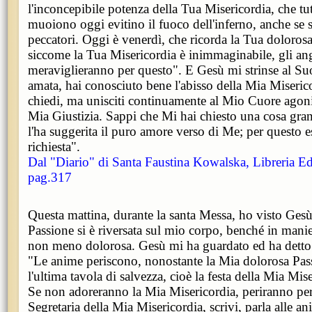
l'inconcepibile potenza della Tua Misericordia, che tu
muoiono oggi evitino il fuoco dell'inferno, anche se 
peccatori. Oggi è venerdì, che ricorda la Tua dolorosa
siccome la Tua Misericordia è inimmaginabile, gli ang
meraviglieranno per questo". E Gesù mi strinse al Su
amata, hai conosciuto bene l'abisso della Mia Miseri
chiedi, ma unisciti continuamente al Mio Cuore agoni
Mia Giustizia. Sappi che Mi hai chiesto una cosa gra
l'ha suggerita il puro amore verso di Me; per questo e
richiesta".
Dal "Diario" di Santa Faustina Kowalska, Libreria Edi
pag.317
Questa mattina, durante la santa Messa, ho visto Gesù
Passione si è riversata sul mio corpo, benché in mani
non meno dolorosa. Gesù mi ha guardato ed ha detto
"Le anime periscono, nonostante la Mia dolorosa Pa
l'ultima tavola di salvezza, cioè la festa della Mia Mis
Se non adoreranno la Mia Misericordia, periranno pe
Segretaria della Mia Misericordia, scrivi, parla alle a