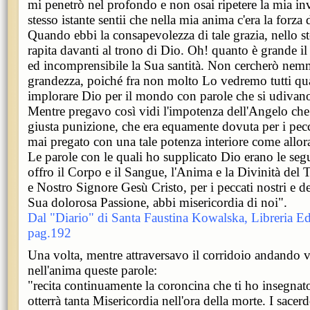
mi penetrò nel profondo e non osai ripetere la mia in
stesso istante sentii che nella mia anima c'era la forza 
Quando ebbi la consapevolezza di tale grazia, nello
rapita davanti al trono di Dio. Oh! quanto è grande i
ed incomprensibile la Sua santità. Non cercherò nemm
grandezza, poiché fra non molto Lo vedremo tutti qua
implorare Dio per il mondo con parole che si udivano
Mentre pregavo così vidi l'impotenza dell'Angelo ch
giusta punizione, che era equamente dovuta per i pec
mai pregato con una tale potenza interiore come allor
Le parole con le quali ho supplicato Dio erano le seg
offro il Corpo e il Sangue, l'Anima e la Divinità del 
e Nostro Signore Gesù Cristo, per i peccati nostri e d
Sua dolorosa Passione, abbi misericordia di noi".
Dal "Diario" di Santa Faustina Kowalska, Libreria Edi
pag.192
Una volta, mentre attraversavo il corridoio andando ve
nell'anima queste parole:
"recita continuamente la coroncina che ti ho insegnato
otterrà tanta Misericordia nell'ora della morte. I sacer