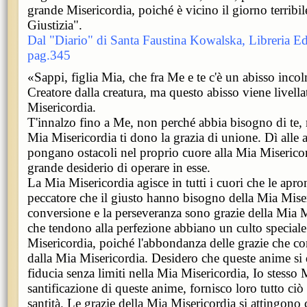
grande Misericordia, poiché è vicino il giorno terribil
Giustizia".
Dal "Diario" di Santa Faustina Kowalska, Libreria Edi
pag.345
«Sappi, figlia Mia, che fra Me e te c'è un abisso incol
Creatore dalla creatura, ma questo abisso viene livella
Misericordia.
T'innalzo fino a Me, non perché abbia bisogno di te,
Mia Misericordia ti dono la grazia di unione. Dì alle
pongano ostacoli nel proprio cuore alla Mia Misericor
grande desiderio di operare in esse.
La Mia Misericordia agisce in tutti i cuori che le apron
peccatore che il giusto hanno bisogno della Mia Mise
conversione e la perseveranza sono grazie della Mia 
che tendono alla perfezione abbiano un culto speciale
Misericordia, poiché l'abbondanza delle grazie che c
dalla Mia Misericordia. Desidero che queste anime si
fiducia senza limiti nella Mia Misericordia, Io stesso
santificazione di queste anime, fornisco loro tutto ciò 
santità. Le grazie della Mia Misericordia si attingono