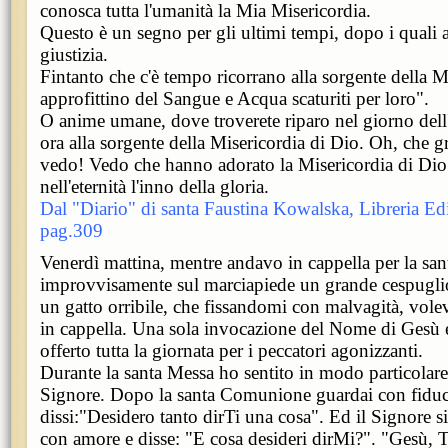
conosca tutta l'umanità la Mia Misericordia.
Questo è un segno per gli ultimi tempi, dopo i quali ar
giustizia.
Fintanto che c'è tempo ricorrano alla sorgente della M
approfittino del Sangue e Acqua scaturiti per loro".
O anime umane, dove troverete riparo nel giorno dell'
ora alla sorgente della Misericordia di Dio. Oh, che
vedo! Vedo che hanno adorato la Misericordia di Dio
nell'eternità l'inno della gloria.
Dal "Diario" di santa Faustina Kowalska, Libreria Edi
pag.309
Venerdì mattina, mentre andavo in cappella per la san
improvvisamente sul marciapiede un grande cespuglio
un gatto orribile, che fissandomi con malvagità, vol
in cappella. Una sola invocazione del Nome di Gesù 
offerto tutta la giornata per i peccatori agonizzanti.
Durante la santa Messa ho sentito in modo particolare
Signore. Dopo la santa Comunione guardai con fiduci
dissi:"Desidero tanto dirTi una cosa". Ed il Signore s
con amore e disse: "E cosa desideri dirMi?". "Gesù, T