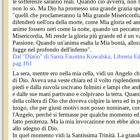
le sofferenze saranno reali. Quando ciò avverrà, non 
non lo so. Ma Dio ha promesso una grande grazia speci
"quelli che proclameranno la Mia grande Misericordia.
difenderò nell'ora della morte, come Mia gloria ed anc
anime fossero neri come la notte, quando un peccatore
Misericordia, Mi rende la gloria più grande ed è un v
Passione. Quando un'anima esalta la Mia bontà, allora
fugge nel profondo dell'inferno".
Dal "Diario" di Santa Faustina Kowalska, Libreria Edi
pag.161
La sera, mentre ero nella mia cella, vidi un Angelo che 
di Dio. Aveva una veste chiara ed il volto risplendent
piedi e dalla nuvola uscivano fulmini e lampi che an
e dalle sue mani partivano e colpivano la terra. Quan
della collera di Dio che doveva colpire la terra ed in p
luogo, che per giusti motivi non posso nominare, com
l'Angelo, perché si fermasse per qualche momento e
fatto penitenza. Ma la mia invocazione non ebbe alcun
allo sdegno di Dio.
In quel momento vidi la Santissima Trinità. La grand