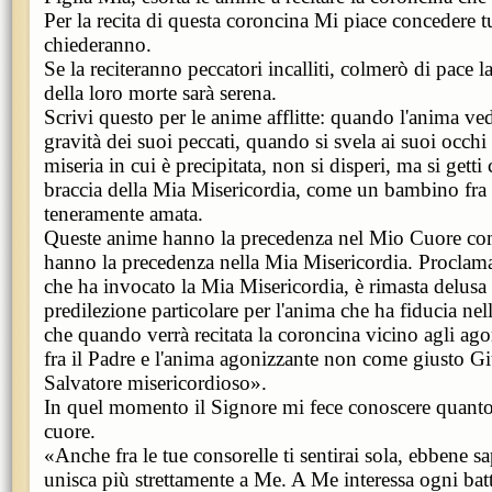
Per la recita di questa coroncina Mi piace concedere t
chiederanno.
Se la reciteranno peccatori incalliti, colmerò di pace la
della loro morte sarà serena.
Scrivi questo per le anime afflitte: quando l'anima ve
gravità dei suoi peccati, quando si svela ai suoi occhi 
miseria in cui è precipitata, non si disperi, ma si getti
braccia della Mia Misericordia, come un bambino fra 
teneramente amata.
Queste anime hanno la precedenza nel Mio Cuore co
hanno la precedenza nella Mia Misericordia. Proclam
che ha invocato la Mia Misericordia, è rimasta delus
predilezione particolare per l'anima che ha fiducia nel
che quando verrà recitata la coroncina vicino agli ag
fra il Padre e l'anima agonizzante non come giusto 
Salvatore misericordioso».
In quel momento il Signore mi fece conoscere quanto
cuore.
«Anche fra le tue consorelle ti sentirai sola, ebbene s
unisca più strettamente a Me. A Me interessa ogni batt