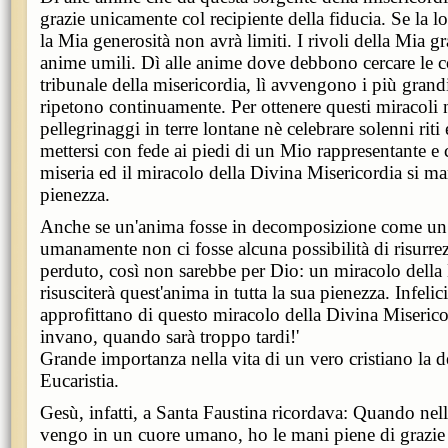
grazie unicamente col recipiente della fiducia. Se la l
la Mia generosità non avrà limiti. I rivoli della Mia g
anime umili. Dì alle anime dove debbono cercare le c
tribunale della misericordia, lì avvengono i più grandi
ripetono continuamente. Per ottenere questi miracoli 
pellegrinaggi in terre lontane nè celebrare solenni riti 
mettersi con fede ai piedi di un Mio rappresentante e 
miseria ed il miracolo della Divina Misericordia si man
pienezza.
Anche se un'anima fosse in decomposizione come un
umanamente non ci fosse alcuna possibilità di risurrez
perduto, così non sarebbe per Dio: un miracolo della
risusciterà quest'anima in tutta la sua pienezza. Infeli
approfittano di questo miracolo della Divina Miseric
invano, quando sarà troppo tardi!'
Grande importanza nella vita di un vero cristiano la d
Eucaristia.
Gesù, infatti, a Santa Faustina ricordava: Quando n
vengo in un cuore umano, ho le mani piene di grazie 