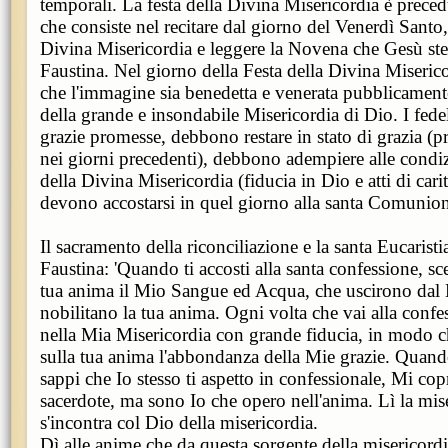
temporali. La festa della Divina Misericordia è prece
che consiste nel recitare dal giorno del Venerdì Santo
Divina Misericordia e leggere la Novena che Gesù ste
Faustina. Nel giorno della Festa della Divina Miseric
che l'immagine sia benedetta e venerata pubblicamente
della grande e insondabile Misericordia di Dio. I fedel
grazie promesse, debbono restare in stato di grazia (pr
nei giorni precedenti), debbono adempiere alle condizi
della Divina Misericordia (fiducia in Dio e atti di cari
devono accostarsi in quel giorno alla santa Comunio
Il sacramento della riconciliazione e la santa Eucarist
Faustina: 'Quando ti accosti alla santa confessione, 
tua anima il Mio Sangue ed Acqua, che uscirono dal
nobilitano la tua anima. Ogni volta che vai alla confe
nella Mia Misericordia con grande fiducia, in modo c
sulla tua anima l'abbondanza della Mie grazie. Quando
sappi che Io stesso ti aspetto in confessionale, Mi cop
sacerdote, ma sono Io che opero nell'anima. Lì la mis
s'incontra col Dio della misericordia.
Dì alle anime che da questa sorgente della misericordi