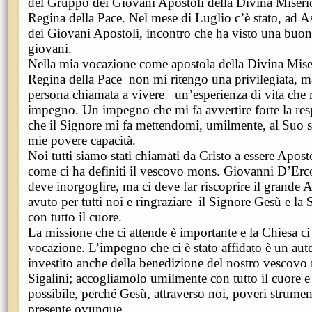
del Gruppo dei Giovani Apostoli della Divina Miseri
Regina della Pace. Nel mese di Luglio c’è stato, ad As
dei Giovani Apostoli, incontro che ha visto una buon
giovani.
Nella mia vocazione come apostola della Divina Mise
Regina della Pace non mi ritengo una privilegiata, ma
persona chiamata a vivere un’esperienza di vita che r
impegno. Un impegno che mi fa avvertire forte la res
che il Signore mi fa mettendomi, umilmente, al Suo s
mie povere capacità.
Noi tutti siamo stati chiamati da Cristo a essere Apost
come ci ha definiti il vescovo mons. Giovanni D’Erco
deve inorgoglire, ma ci deve far riscoprire il grande
avuto per tutti noi e ringraziare il Signore Gesù e l
con tutto il cuore.
La missione che ci attende è importante e la Chiesa c
vocazione. L’impegno che ci è stato affidato è un au
investito anche della benedizione del nostro vesco
Sigalini; accogliamolo umilmente con tutto il cuore e 
possibile, perché Gesù, attraverso noi, poveri strumen
presente ovunque.