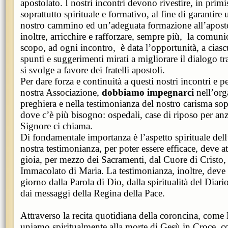
apostolato. I nostri incontri devono rivestire, in primi
soprattutto spirituale e formativo, al fine di garantire u
nostro cammino ed un’adeguata formazione all’aposto
inoltre, arricchire e rafforzare, sempre più, la comunio
scopo, ad ogni incontro, è data l’opportunità, a ciascu
spunti e suggerimenti mirati a migliorare il dialogo tra
si svolge a favore dei fratelli apostoli.
Per dare forza e continuità a questi nostri incontri e p
nostra Associazione,
dobbiamo impegnarci
nell’org
preghiera e nella testimonianza del nostro carisma sopr
dove c’è più bisogno: ospedali, case di riposo per an
Signore ci chiama.
Di fondamentale importanza è l’aspetto spirituale del
nostra testimonianza, per poter essere efficace, deve at
gioia, per mezzo dei Sacramenti, dal Cuore di Cristo, 
Immacolato di Maria. La testimonianza, inoltre, deve 
giorno dalla Parola di Dio, dalla spiritualità del Diari
dai messaggi della Regina della Pace.
Attraverso la recita quotidiana della coroncina, come 
uniamo spiritualmente alla morte di Gesù in Croce, c