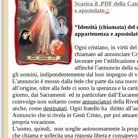
Scarica il .PDF della Ca
e apostolato
“Identità (chiamata) del 
appartenenza e apostola
Ogni cristiano, in virtù del
chiamato ad annunciare Cr
lavorare per l’edificazione
affinché l’annuncio della s
gli uomini, indipendentemente dal loro impegno di vi
L’annuncio è mosso dalla fede che parte da una nuov
all’origine, oltre alla fede ci sono la speranza e la cari
giorno, dai Sacramenti ed in particolare dall’Eucarest
coinvolge non soltanto come
annunciatori
della Rive
anche, come
destinatari
. Ogni fratello ha diritto all’a
Annuncio che si rivela in Gesù Cristo, per poi attuare,
propria vocazione.
L’uomo, quindi, non sceglie autonomamente la propr
che chiama e sollecita una risposta libera e consapevo