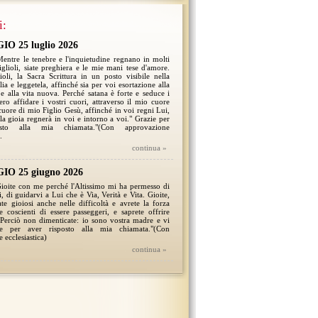
i:
O 25 luglio 2026
 Mentre le tenebre e l'inquietudine regnano in molti
figlioli, siate preghiera e le mie mani tese d'amore.
lioli, la Sacra Scrittura in un posto visibile nella
ia e leggetela, affinché sia per voi esortazione alla
e alla vita nuova. Perché satana è forte e seduce i
ero affidare i vostri cuori, attraverso il mio cuore
cuore di mio Figlio Gesù, affinché in voi regni Lui,
 la gioia regnerà in voi e intorno a voi." Grazie per
osto alla mia chiamata."(Con approvazione
.
continua »
O 25 giugno 2026
 Gioite con me perché l'Altissimo mi ha permesso di
, di guidarvi a Lui che è Via, Verità e Vita. Gioite,
iate gioiosi anche nelle difficoltà e avrete la forza
e coscienti di essere passeggeri, e saprete offrire
 Perciò non dimenticate: io sono vostra madre e vi
e per aver risposto alla mia chiamata."(Con
 ecclesiastica)
continua »