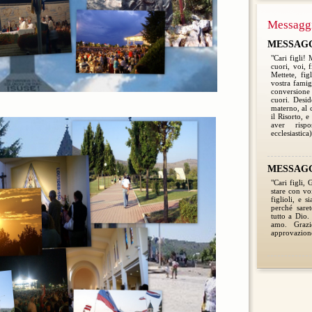
Messagg
MESSAGGI
"Cari figli!
cuori, voi, 
Mettete, fig
vostra famigl
conversione 
cuori. Desid
materno, al 
il Risorto, e
aver risp
ecclesiastica)
MESSAGGI
"Cari figli,
stare con voi
figlioli, e s
perché saret
tutto a Dio.
amo. Grazi
approvazione