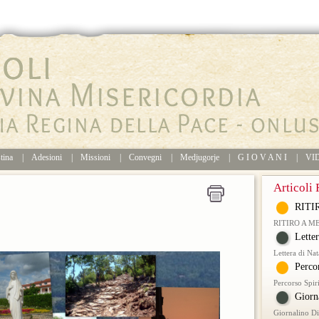
tina
|
Adesioni
|
Missioni
|
Convegni
|
Medjugorje
|
G I O V A N I
|
VI
Articoli 
RITI
RITIRO A M
Lette
Lettera di Na
Perco
Percorso Spir
Giorn
Giornalino D