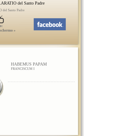
ARATIO del Santo Padre
del Santo Padre
o:
 schermo »
HABEMUS PAPAM
FRANCISCUM I