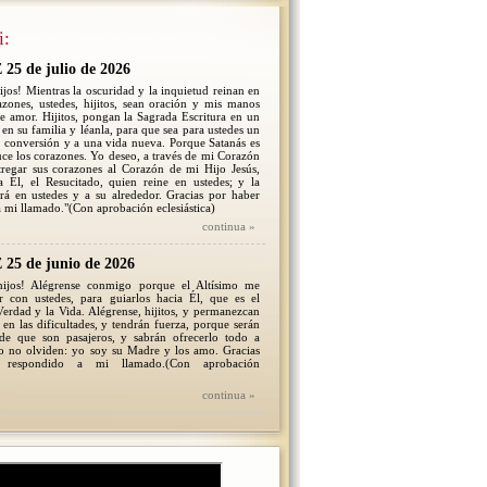
i:
5 de julio de 2026
ijos! Mientras la oscuridad y la inquietud reinan en
zones, ustedes, hijitos, sean oración y mis manos
e amor. Hijitos, pongan la Sagrada Escritura en un
 en su familia y léanla, para que sea para ustedes un
a conversión y a una vida nueva. Porque Satanás es
uce los corazones. Yo deseo, a través de mi Corazón
tregar sus corazones al Corazón de mi Hijo Jesús,
a Él, el Resucitado, quien reine en ustedes; y la
ará en ustedes y a su alrededor. Gracias por haber
 mi llamado."(Con aprobación eclesiástica)
continua »
5 de junio de 2026
hijos! Alégrense conmigo porque el Altísimo me
ar con ustedes, para guiarlos hacia Él, que es el
erdad y la Vida. Alégrense, hijitos, y permanezcan
en las dificultades, y tendrán fuerza, porque serán
 de que son pasajeros, y sabrán ofrecerlo todo a
so no olviden: yo soy su Madre y los amo. Gracias
 respondido a mi llamado.(Con aprobación
continua »