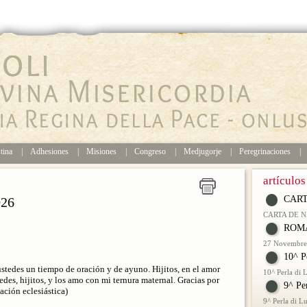
tina
|
Adhesiones
|
Misiones
|
Congreso
|
Medjugorje
|
Peregrinaciones
|
artículos
CART
026
CARTA DE 
ROMA
27 Novembre 
10^ P
ustedes un tiempo de oración y de ayuno. Hijitos, en el amor
10^ Perla di
edes, hijitos, y los amo con mi ternura maternal. Gracias por
9^ Pe
ción eclesiástica)
9^ Perla di 