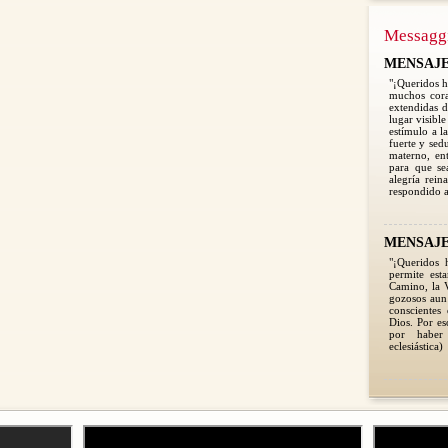
Messagg
MENSAJE 2
"¡Queridos h
muchos cora
extendidas d
lugar visible
estímulo a l
fuerte y sed
materno, en
para que se
alegría rein
respondido a
MENSAJE 2
"¡Queridos 
permite est
Camino, la V
gozosos aun 
conscientes
Dios. Por e
por haber
eclesiástica)