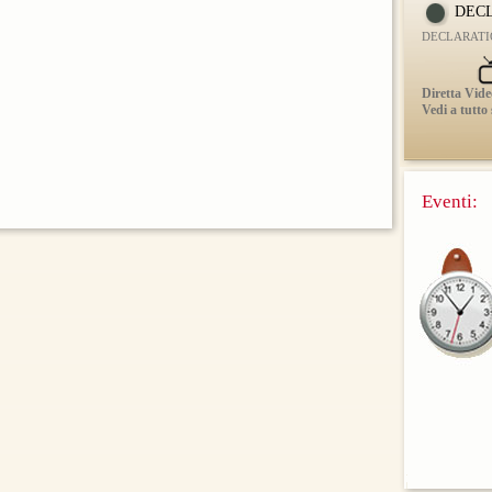
DECL
DECLARATIO 
Diretta Vide
Vedi a tutto
Eventi: