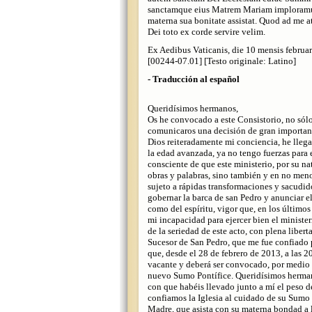
sanctamque eius Matrem Mariam imploramus
materna sua bonitate assistat. Quod ad me at
Dei toto ex corde servire velim.
Ex Aedibus Vaticanis, die 10 mensis feb
[00244-07.01] [Testo originale: Latino]
- Traducción al español
Queridísimos hermanos,
Os he convocado a este Consistorio, no sólo
comunicaros una decisión de gran importanc
Dios reiteradamente mi conciencia, he llega
la edad avanzada, ya no tengo fuerzas para
consciente de que este ministerio, por su n
obras y palabras, sino también y en no men
sujeto a rápidas transformaciones y sacudido
gobernar la barca de san Pedro y anunciar e
como del espíritu, vigor que, en los último
mi incapacidad para ejercer bien el minist
de la seriedad de este acto, con plena liber
Sucesor de San Pedro, que me fue confiado 
que, desde el 28 de febrero de 2013, a las 2
vacante y deberá ser convocado, por medio 
nuevo Sumo Pontífice. Queridísimos hermano
con que habéis llevado junto a mí el peso d
confiamos la Iglesia al cuidado de su Sumo 
Madre, que asista con su materna bondad a l