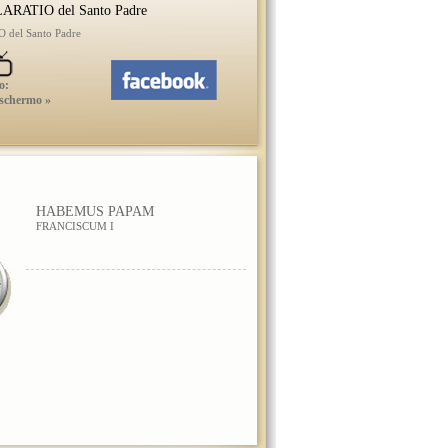
ARATIO del Santo Padre
del Santo Padre
o:
 schermo »
HABEMUS PAPAM
FRANCISCUM I