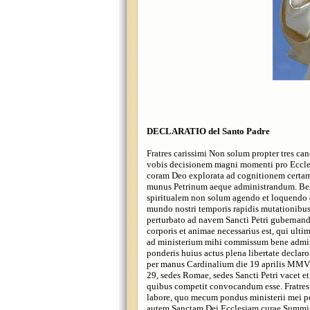
DECLARATIO del Santo Padre
Fratres carissimi Non solum propter tres c
vobis decisionem magni momenti pro Eccle
coram Deo explorata ad cognitionem certam 
munus Petrinum aeque administrandum. Be
spiritualem non solum agendo et loquendo 
mundo nostri temporis rapidis mutationibus
perturbato ad navem Sancti Petri guberna
corporis et animae necessarius est, qui ult
ad ministerium mihi commissum bene admi
ponderis huius actus plena libertate declar
per manus Cardinalium die 19 aprilis MMV 
29, sedes Romae, sedes Sancti Petri vace
quibus competit convocandum esse. Fratres c
labore, quo mecum pondus ministerii mei po
autem Sanctam Dei Ecclesiam curae Summi ei