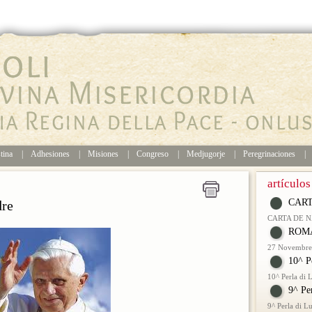
tina
|
Adhesiones
|
Misiones
|
Congreso
|
Medjugorje
|
Peregrinaciones
|
artículos
CART
re
CARTA DE 
ROMA
27 Novembre 
10^ P
10^ Perla di
9^ Pe
9^ Perla di 