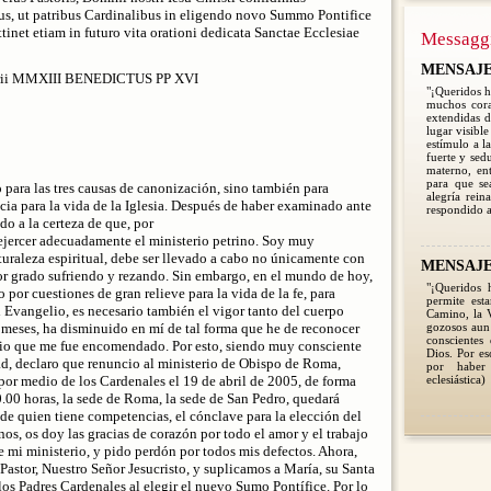
, ut patribus Cardinalibus in eligendo novo Summo Pontifice
tinet etiam in futuro vita orationi dedicata Sanctae Ecclesiae
Messagg
MENSAJE 2
ruarii MMXIII BENEDICTUS PP XVI
"¡Queridos h
muchos cora
extendidas d
lugar visible
estímulo a l
fuerte y sed
materno, en
para que se
 para las tres causas de canonización, sino también para
alegría rein
ia para la vida de la Iglesia. Después de haber examinado ante
respondido a
do a la certeza de que, por
 ejercer adecuadamente el ministerio petrino. Soy muy
aturaleza espiritual, debe ser llevado a cabo no únicamente con
MENSAJE 2
or grado sufriendo y rezando. Sin embargo, en el mundo de hoy,
"¡Queridos 
 por cuestiones de gran relieve para la vida de la fe, para
permite est
l Evangelio, es necesario también el vigor tanto del cuerpo
Camino, la V
s meses, ha disminuido en mí de tal forma que he de reconocer
gozosos aun 
conscientes
erio que me fue encomendado. Por esto, siendo muy consciente
Dios. Por e
tad, declaro que renuncio al ministerio de Obispo de Roma,
por haber
por medio de los Cardenales el 19 de abril de 2005, de forma
eclesiástica)
0.00 horas, la sede de Roma, la sede de San Pedro, quedará
de quien tiene competencias, el cónclave para la elección del
s, os doy las gracias de corazón por todo el amor y el trabajo
e mi ministerio, y pido perdón por todos mis defectos. Ahora,
Pastor, Nuestro Señor Jesucristo, y suplicamos a María, su Santa
os Padres Cardenales al elegir el nuevo Sumo Pontífice. Por lo