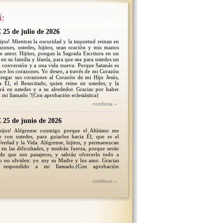
i:
5 de julio de 2026
ijos! Mientras la oscuridad y la inquietud reinan en
zones, ustedes, hijitos, sean oración y mis manos
e amor. Hijitos, pongan la Sagrada Escritura en un
 en su familia y léanla, para que sea para ustedes un
a conversión y a una vida nueva. Porque Satanás es
uce los corazones. Yo deseo, a través de mi Corazón
tregar sus corazones al Corazón de mi Hijo Jesús,
a Él, el Resucitado, quien reine en ustedes; y la
ará en ustedes y a su alrededor. Gracias por haber
 mi llamado."(Con aprobación eclesiástica)
continua »
5 de junio de 2026
hijos! Alégrense conmigo porque el Altísimo me
ar con ustedes, para guiarlos hacia Él, que es el
erdad y la Vida. Alégrense, hijitos, y permanezcan
en las dificultades, y tendrán fuerza, porque serán
 de que son pasajeros, y sabrán ofrecerlo todo a
so no olviden: yo soy su Madre y los amo. Gracias
 respondido a mi llamado.(Con aprobación
continua »