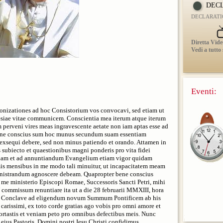
DECL
DECLARATIO 
Diretta Vide
Vedi a tutto
Eventi:
anonizationes ad hoc Consistorium vos convocavi, sed etiam ut
siae vitae communicem. Conscientia mea iterum atque iterum
perveni vires meas ingravescente aetate non iam aptas esse ad
ne conscius sum hoc munus secundum suam essentiam
exsequi debere, sed non minus patiendo et orando. Attamen in
 subiecto et quaestionibus magni ponderis pro vita fidei
ndam et ad annuntiandum Evangelium etiam vigor quidam
imis mensibus in me modo tali minuitur, ut incapacitatem meam
nistrandum agnoscere debeam. Quapropter bene conscius
o me ministerio Episcopi Romae, Successoris Sancti Petri, mihi
commissum renuntiare ita ut a die 28 februarii MMXIII, hora
t et Conclave ad eligendum novum Summum Pontificem ab his
arissimi, ex toto corde gratias ago vobis pro omni amore et
rtastis et veniam peto pro omnibus defectibus meis. Nunc
us Pastoris, Domini nostri Iesu Christi confidimus