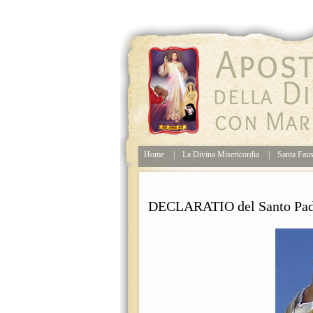
Home
|
La Divina Misericordia
|
Santa Faus
DECLARATIO del Santo Pad