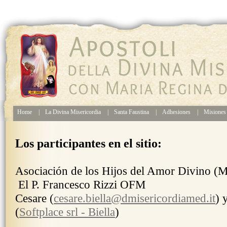
Home
|
La Divina Misericordia
|
Santa Faustina
|
Adhesiones
|
Misione
Los participantes en el sitio:
Asociación de los Hijos del Amor Divino (M
El P. Francesco Rizzi OFM
Cesare (
cesare.biella@dmisericordiamed.it
) 
(
Softplace srl - Biella
)