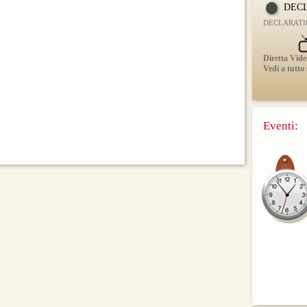
DECL
DECLARATIO 
Diretta Vide
Vedi a tutto
Eventi: