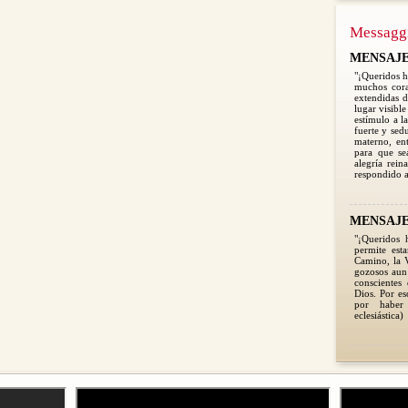
Messagg
MENSAJE 2
"¡Queridos h
muchos cora
extendidas d
lugar visible
estímulo a l
fuerte y sed
materno, en
para que se
alegría rein
respondido a
MENSAJE 2
"¡Queridos 
permite est
Camino, la V
gozosos aun 
conscientes
Dios. Por e
por haber
eclesiástica)