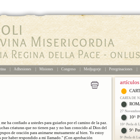
tina
|
Adhesiones
|
Misiones
|
Congreso
|
Medjugorje
|
Peregrinaciones
|
artículos
CART
CARTA DE 
ROMA
27 Novembre 
10^ P
 me ha confiado a ustedes para guiarlos por el camino de la paz.
10^ Perla di
has criaturas que no tienen paz y no han conocido al Dios del
9^ Pe
 grupos de oración para animarse mutuamente al bien. Yo estoy
as por haber respondido a mi llamado." (Con aprobación
9^ Perla di 