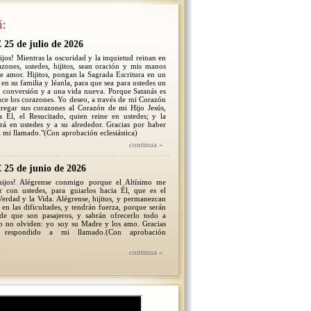
i:
5 de julio de 2026
ijos! Mientras la oscuridad y la inquietud reinan en
zones, ustedes, hijitos, sean oración y mis manos
e amor. Hijitos, pongan la Sagrada Escritura en un
 en su familia y léanla, para que sea para ustedes un
a conversión y a una vida nueva. Porque Satanás es
uce los corazones. Yo deseo, a través de mi Corazón
tregar sus corazones al Corazón de mi Hijo Jesús,
a Él, el Resucitado, quien reine en ustedes; y la
ará en ustedes y a su alrededor. Gracias por haber
 mi llamado."(Con aprobación eclesiástica)
continua »
5 de junio de 2026
hijos! Alégrense conmigo porque el Altísimo me
ar con ustedes, para guiarlos hacia Él, que es el
erdad y la Vida. Alégrense, hijitos, y permanezcan
en las dificultades, y tendrán fuerza, porque serán
 de que son pasajeros, y sabrán ofrecerlo todo a
so no olviden: yo soy su Madre y los amo. Gracias
 respondido a mi llamado.(Con aprobación
continua »