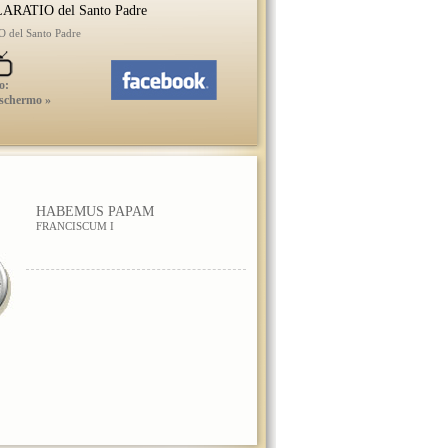
ARATIO del Santo Padre
del Santo Padre
o:
 schermo »
HABEMUS PAPAM
FRANCISCUM I