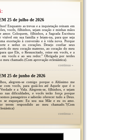
i:
 25 de julho de 2026
lhos! Enquanto as trevas e a inquietação reinam em
ões, vocês, filhinhos, sejam oração e minhas mãos
de amor. Coloquem, filhinhos, a Sagrada Escritura
 visível em sua família e leiam-na, para que seja
uma exortação à conversão e à vida nova. Porque
orte e seduz os corações. Desejo confiar seus
través do meu coração materno, ao coração do meu
 para que Ele, o Ressuscitado, reine em vocês, e a
ne em vocês e ao seu redor." Obrigada por terdes
ao meu chamado.(Com aprovação eclesiástica).
continua »
 25 de junho de 2026
ilhos, alegrem-se comigo porque o Altíssimo me
tar com vocês, para guiá-los até Aquele que é o
Verdade e a Vida. Alegrem-se, filhinhos, e sejam
mo nas dificuldades, e vocês terão força porque
somos passageiros e saberão oferecer tudo a Deus.
não se esqueçam: Eu sou sua Mãe e eu os amo.
por terem respondido ao meu chamado."(Com
lesiástica)
continua »