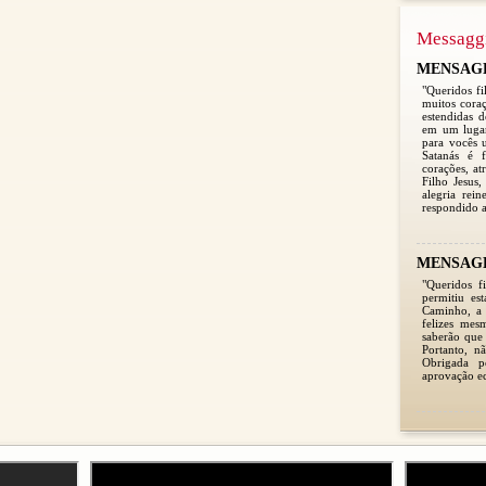
Messagg
MENSAGEM
"Queridos fi
muitos coraç
estendidas 
em um lugar
para vocês 
Satanás é f
corações, a
Filho Jesus,
alegria rei
respondido 
MENSAGEM
"Queridos f
permitiu es
Caminho, a 
felizes mes
saberão que 
Portanto, 
Obrigada 
aprovação ec