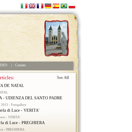
IDEO
|
Contato
ticles:
See All
A DE NATAL
NATAL
 - UDIENZA DEL SANTO PADRE
2013 - Fotogallery
erla di Luce - VERITA'
 Luce - VERITA'
rla di Luce - PREGHIERA
Luce - PREGHIERA