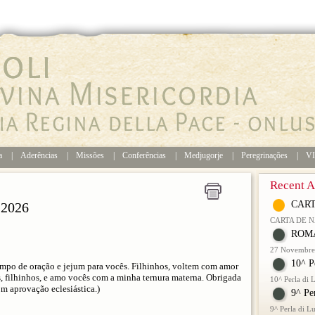
ia
|
Aderências
|
Missões
|
Conferências
|
Medjugorje
|
Peregrinações
|
V
Recent Ar
CART
2026
CARTA DE 
ROMA
27 Novembre 
10^ P
empo de oração e jejum para vocês. Filhinhos, voltem com amor
s, filhinhos, e amo vocês com a minha ternura materna. Obrigada
10^ Perla di
 aprovação eclesiástica.)
9^ Pe
9^ Perla di 