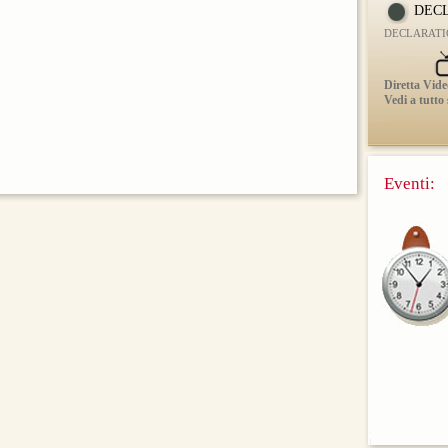
DECL
DECLARATIO 
Diretta Vide
Vedi a tutto
Eventi: