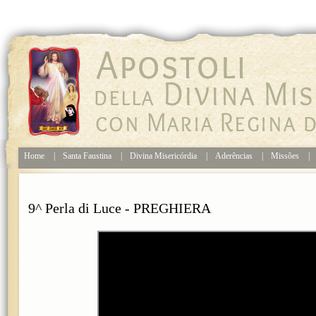
Home
|
Santa Faustina
|
Divina Misericórdia
|
Aderências
|
Missões
|
9^ Perla di Luce - PREGHIERA