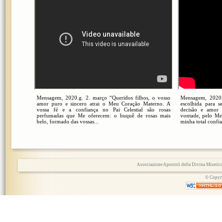
Mensagem, 2020.g. 2. março “Queridos filhos, o vosso
Mensagem, 2020.g
amor puro e sincero atrai o Meu Coração Materno. A
escolhida para 
vossa fé e a confiança no Pai Celestial são rosas
decisão e amor
perfumadas que Me oferecem: o buquê de rosas mais
vontade, pelo Meu
belo, formado das vossas...
minha total confi
Associazione Apostoli della Divina Miserico
© Copyri