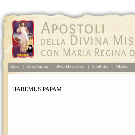
Home
|
Santa Faustina
|
Divina Misericórdia
|
Aderências
|
Missões
|
HABEMUS PAPAM