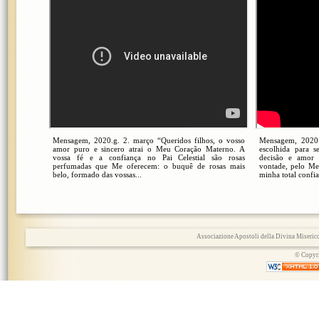
Mensagem, 2020.g. 2. março “Queridos filhos, o vosso
Mensagem, 2020.g
amor puro e sincero atrai o Meu Coração Materno. A
escolhida para 
vossa fé e a confiança no Pai Celestial são rosas
decisão e amor
perfumadas que Me oferecem: o buquê de rosas mais
vontade, pelo Meu
belo, formado das vossas...
minha total confi
Associazione Apostoli della Divina Miserico
© Copyri