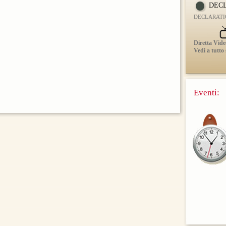
DECL
DECLARATI
Diretta Vide
Vedi a tutto
Eventi: