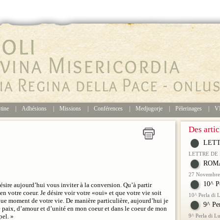
stine
|
Adhésions
|
Missions
|
Conférences
|
Medjugorje
|
Pèlerinages
|
V
Des artic
LETT
LETTRE DE
ROMA
27 Novembre 
10^ P
ésire aujourd’hui vous inviter à la conversion. Qu’à partir
 votre coeur. Je désire voir votre «oui» et que votre vie soit
10^ Perla di
que moment de votre vie. De manière particulière, aujourd’hui je
9^ Pe
 paix, d’amour et d’unité en mon coeur et dans le coeur de mon
pel. »
9^ Perla di 