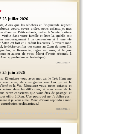
i:
5 juillet 2026
ts, Alors que les ténèbres et l'inquiétude règnent
breux cœurs, soyez prière, petits enfants, et mes
es d’amour. Petits enfants, mettez la Sainte Écriture
 visible dans votre famille et lisez-la, qu'elle soit
un encouragement à la conversion et à une vie
 Satan est fort et il séduit les cœurs. A travers mon
l, je désire confier vos cœurs au Cœur de mon Fils
que lui, le Ressuscité, règne en vous, et la joie
vous et autour de vous. Merci d'avoir répondu à
Avec approbation ecclésiastique)
continua »
25 juin 2026
nts, Réjouissez-vous avec moi car le Très-Haut me
re avec vous, de vous guider vers Lui qui est le
érité et la Vie. Réjouissez-vous, petits enfants, et
x même dans les difficultés, et vous aurez de la
ous serez conscients que vous êtes de passage, et
tout offrir à Dieu. C'est pourquoi ne l’oubliez pas :
e mère et je vous aime. Merci d'avoir répondu à mon
 approbation ecclésiastique.)
continua »