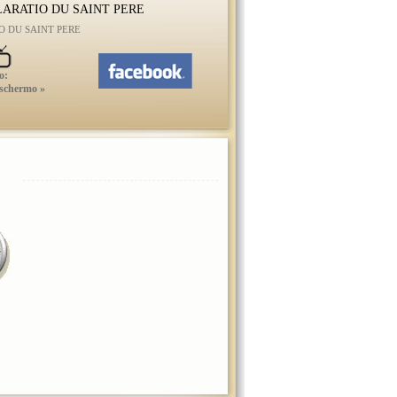
ARATIO DU SAINT PERE
O DU SAINT PERE
o:
 schermo »
HABEMUS PAPAM
FRANCISCUM I