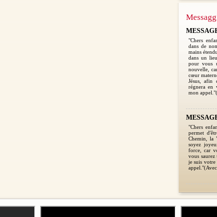
Messagg
MESSAGE 2
"Chers enfan
dans de nom
mains étendu
dans un lieu
pour vous 
nouvelle, car
cœur materne
Jésus, afin 
régnera en 
mon appel."(
MESSAGE 
"Chers enfa
permet d'êt
Chemin, la V
soyez joyeu
force, car v
vous saurez 
je suis votr
appel."(Avec