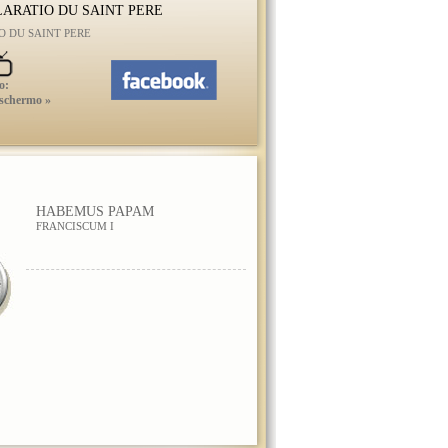
ARATIO DU SAINT PERE
O DU SAINT PERE
o:
 schermo »
HABEMUS PAPAM
FRANCISCUM I