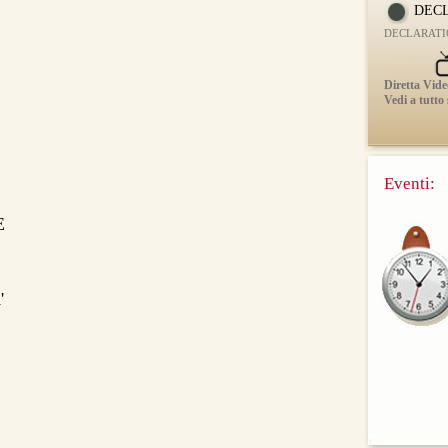
DECL
DECLARATI
Diretta Vide
Vedi a tutto
Eventi:
E
'