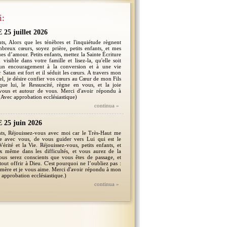
i:
5 juillet 2026
ts, Alors que les ténèbres et l'inquiétude règnent
breux cœurs, soyez prière, petits enfants, et mes
es d’amour. Petits enfants, mettez la Sainte Écriture
 visible dans votre famille et lisez-la, qu'elle soit
un encouragement à la conversion et à une vie
 Satan est fort et il séduit les cœurs. A travers mon
l, je désire confier vos cœurs au Cœur de mon Fils
que lui, le Ressuscité, règne en vous, et la joie
vous et autour de vous. Merci d'avoir répondu à
Avec approbation ecclésiastique)
continua »
25 juin 2026
nts, Réjouissez-vous avec moi car le Très-Haut me
re avec vous, de vous guider vers Lui qui est le
érité et la Vie. Réjouissez-vous, petits enfants, et
x même dans les difficultés, et vous aurez de la
ous serez conscients que vous êtes de passage, et
tout offrir à Dieu. C'est pourquoi ne l’oubliez pas :
e mère et je vous aime. Merci d'avoir répondu à mon
 approbation ecclésiastique.)
continua »