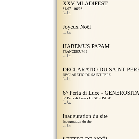
XXV MLADIFEST
31/07 - 06/08
[...] »
Joyeux Noël
[...] »
HABEMUS PAPAM
FRANCISCUM I
[...] »
DECLARATIO DU SAINT PER
DECLARATIO DU SAINT PERE
[...] »
6^ Perla di Luce - GENEROSITA
6^ Perla di Luce - GENEROSITA'
[...] »
Inauguration du site
Inauguration du site
[...] »