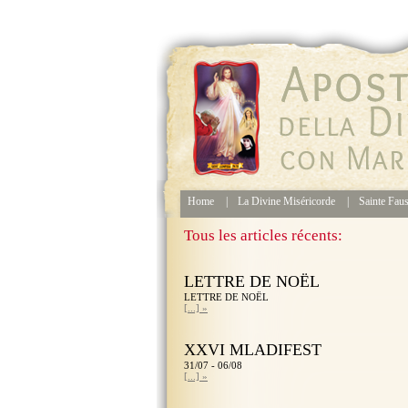
Home
|
La Divine Miséricorde
|
Sainte Fau
Tous les articles récents:
LETTRE DE NOËL
LETTRE DE NOËL
[...] »
XXVI MLADIFEST
31/07 - 06/08
[...] »