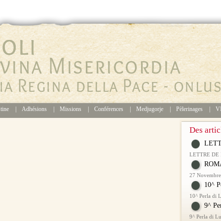
stine
|
Adhésions
|
Missions
|
Conférences
|
Medjugorje
|
Pèlerinages
|
V
Des artic
LETT
LETTRE DE
ROMA
27 Novembre 
10^ P
10^ Perla di
9^ Pe
9^ Perla di 