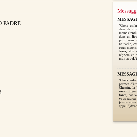
Messagg
MESSAGE 2
O PADRE
"Chers enfan
dans de nom
mains étendu
dans un lieu
pour vous 
nouvelle, car
cœur materne
Jésus, afin 
régnera en 
mon appel."(
MESSAGE 
"Chers enfa
permet d'êt
Chemin, la V
E
soyez joyeu
force, car v
vous saurez 
je suis votr
appel."(Avec