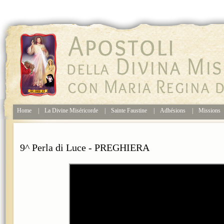
Home
|
La Divine Miséricorde
|
Sainte Faustine
|
Adhésions
|
Missions
9^ Perla di Luce - PREGHIERA