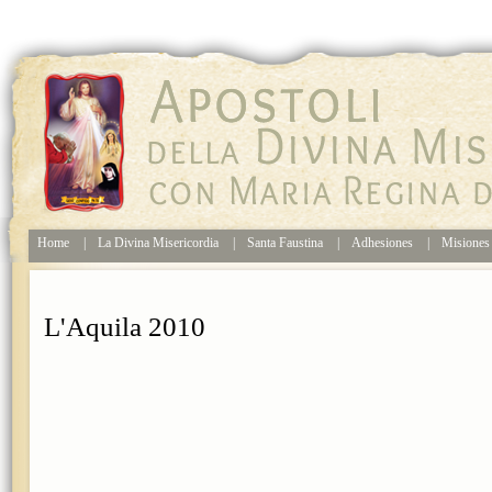
Home
|
La Divina Misericordia
|
Santa Faustina
|
Adhesiones
|
Misione
L'Aquila 2010