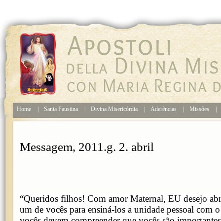
Home
|
Santa Faustina
|
Divina Misericórdia
|
Aderências
|
Missões
|
Messagem, 2011.g. 2. abril
“Queridos filhos! Com amor Maternal, EU desejo abri
um de vocês para ensiná-los a unidade pessoal com o P
vocês devem compreender que vocês são importante