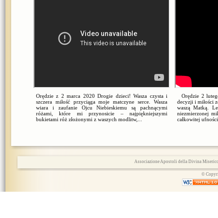
Orędzie z 2 marca 2020 Drogie dzieci! Wasza czysta i
Orędzie 2 lutego
szczera miłość przyciąga moje matczyne serce. Wasza
decyzji i miłości
wiara i zaufanie Ojcu Niebieskiemu są pachnącymi
waszą Matką. Le
różami, które mi przynosicie – najpiękniejszymi
niezmierzonej mi
bukietami róż złożonymi z waszych modlitw,...
całkowitej ufności
Associazione Apostoli della Divina Miserico
© Copyri