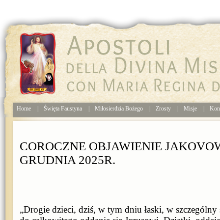
Home
|
Święta Faustyna
|
Miłosierdzia Bożego
|
Zrosty
|
Misje
|
Kon
COROCZNE OBJAWIENIE JAKOVOWI
GRUDNIA 2025R.
„Drogie dzieci, dziś, w tym dniu łaski, w szczegól