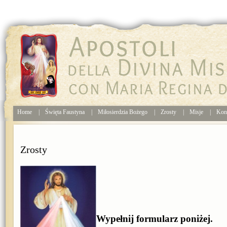
Home
|
Święta Faustyna
|
Miłosierdzia Bożego
|
Zrosty
|
Misje
|
Kon
Zrosty
Wypełnij formularz poniżej.