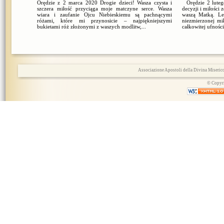
Orędzie z 2 marca 2020 Drogie dzieci! Wasza czysta i
Orędzie 2 lutego
szczera miłość przyciąga moje matczyne serce. Wasza
decyzji i miłości
wiara i zaufanie Ojcu Niebieskiemu są pachnącymi
waszą Matką. Le
różami, które mi przynosicie – najpiękniejszymi
niezmierzonej mi
bukietami róż złożonymi z waszych modlitw,...
całkowitej ufności
Associazione Apostoli della Divina Miserico
© Copyri