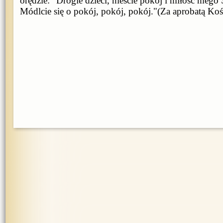
orędzie: "Drogie dzieci, nieście pokój i miłość meg
Módlcie się o pokój, pokój, pokój."(Za aprobatą Koś