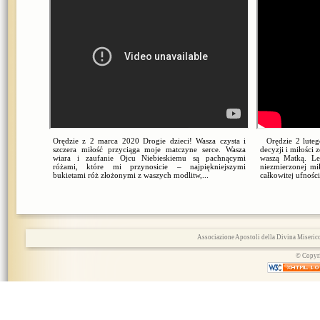
Orędzie z 2 marca 2020 Drogie dzieci! Wasza czysta i
Orędzie 2 lutego
szczera miłość przyciąga moje matczyne serce. Wasza
decyzji i miłości
wiara i zaufanie Ojcu Niebieskiemu są pachnącymi
waszą Matką. Le
różami, które mi przynosicie – najpiękniejszymi
niezmierzonej mi
bukietami róż złożonymi z waszych modlitw,...
całkowitej ufności
Associazione Apostoli della Divina Miserico
© Copyri