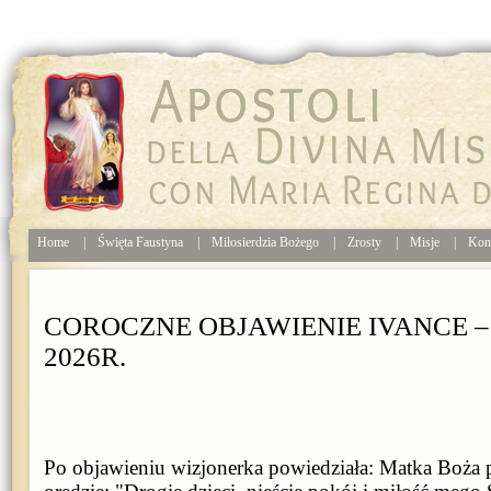
Home
|
Święta Faustyna
|
Miłosierdzia Bożego
|
Zrosty
|
Misje
|
Kon
COROCZNE OBJAWIENIE IVANCE –
2026R.
Po objawieniu wizjonerka powiedziała: Matka Boża p