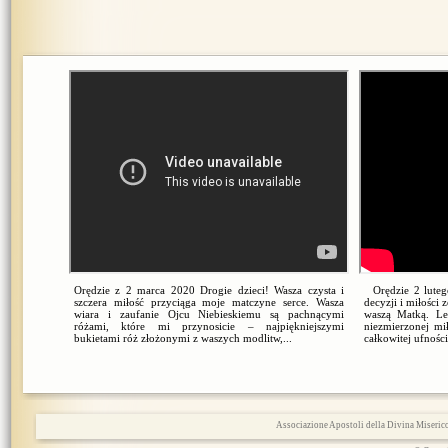
Orędzie z 2 marca 2020 Drogie dzieci! Wasza czysta i
Orędzie 2 lutego
szczera miłość przyciąga moje matczyne serce. Wasza
decyzji i miłości
wiara i zaufanie Ojcu Niebieskiemu są pachnącymi
waszą Matką. Le
różami, które mi przynosicie – najpiękniejszymi
niezmierzonej mi
bukietami róż złożonymi z waszych modlitw,...
całkowitej ufności
Associazione Apostoli della Divina Miserico