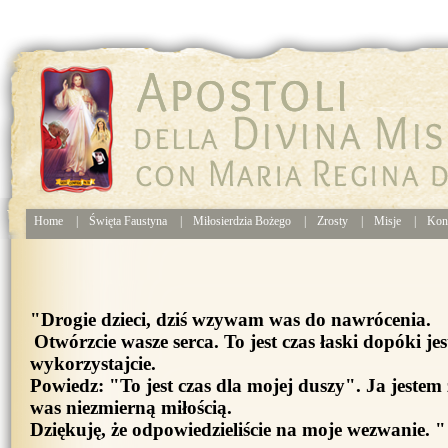
Home
|
Święta Faustyna
|
Miłosierdzia Bożego
|
Zrosty
|
Misje
|
Kon
"Drogie dzieci, dziś wzywam was do nawrócenia.
Otwórzcie wasze serca. To jest czas łaski dopóki je
wykorzystajcie.
Powiedz: "To jest czas dla mojej duszy". Ja jeste
was niezmierną miłością.
Dziękuję, że odpowiedzieliście na moje wezwanie. "