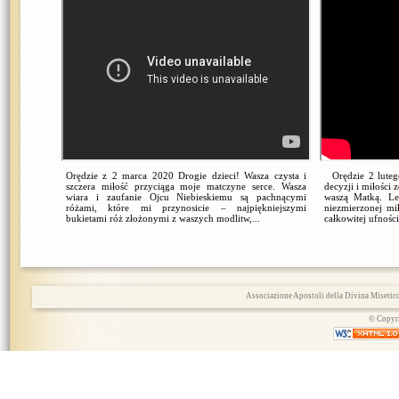
Orędzie z 2 marca 2020 Drogie dzieci! Wasza czysta i
Orędzie 2 lutego
szczera miłość przyciąga moje matczyne serce. Wasza
decyzji i miłości
wiara i zaufanie Ojcu Niebieskiemu są pachnącymi
waszą Matką. Le
różami, które mi przynosicie – najpiękniejszymi
niezmierzonej mi
bukietami róż złożonymi z waszych modlitw,...
całkowitej ufności
Associazione Apostoli della Divina Miserico
© Copyri