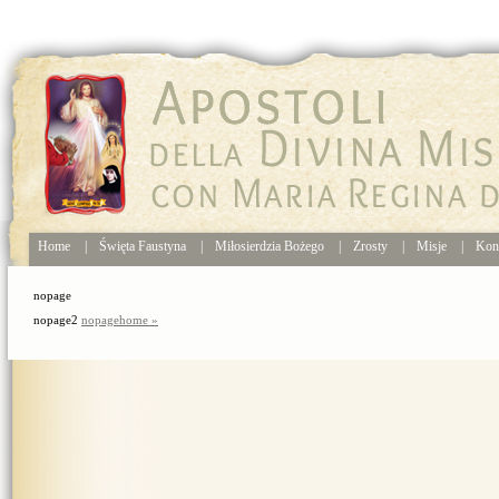
Home
|
Święta Faustyna
|
Miłosierdzia Bożego
|
Zrosty
|
Misje
|
Kon
nopage
nopage2
nopagehome »