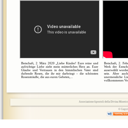
Botschaft, 2. März 2020 „Liebe Kinder! Eure reine und
Botschaft, 2. Fe
aufrichtige Liebe zieht mein mütterliches Herz an. Euer
Werk der Entsch
Glaube und Vertrauen in den himmlischen Vater sind
auserwählt worden
duftende Rosen, die ihr mir darbringt – die schönsten
sein. Aber auc
Rosensträuße, die aus euren Gebeten,...
unermessliche L
vollkommenes Vert
Associazione Apostoli della Divina Miserico
© Copyri