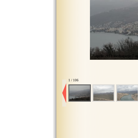
7-aprile-2013-medjugorje-7-a
1 / 106