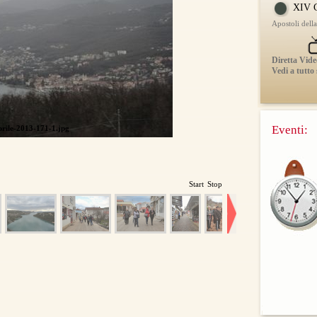
XIV C
Apostoli dell
Diretta Vide
Vedi a tutto
Eventi:
prile-2013-171-1.jpg
Start
Stop