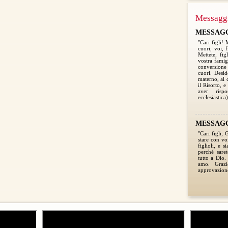
Messagg
MESSAGGI
"Cari figli!
cuori, voi, 
Mettete, fig
vostra famigl
conversione 
cuori. Desid
materno, al 
il Risorto, e
aver risp
ecclesiastica)
MESSAGGI
"Cari figli,
stare con voi
figlioli, e s
perché saret
tutto a Dio.
amo. Grazi
approvazione