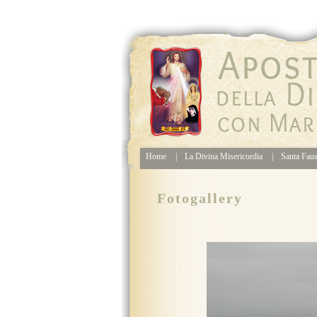
Home
|
La Divina Misericordia
|
Santa Faus
Fotogallery