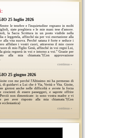
i:
O 25 luglio 2026
 Mentre le tenebre e l'inquietudine regnano in molti
figlioli, siate preghiera e le mie mani tese d'amore.
lioli, la Sacra Scrittura in un posto visibile nella
ia e leggetela, affinché sia per voi esortazione alla
e alla vita nuova. Perché satana è forte e seduce i
ero affidare i vostri cuori, attraverso il mio cuore
cuore di mio Figlio Gesù, affinché in voi regni Lui,
 la gioia regnerà in voi e intorno a voi." Grazie per
osto alla mia chiamata."(Con approvazione
.
continua »
O 25 giugno 2026
 Gioite con me perché l'Altissimo mi ha permesso di
, di guidarvi a Lui che è Via, Verità e Vita. Gioite,
iate gioiosi anche nelle difficoltà e avrete la forza
e coscienti di essere passeggeri, e saprete offrire
 Perciò non dimenticate: io sono vostra madre e vi
e per aver risposto alla mia chiamata."(Con
 ecclesiastica)
continua »