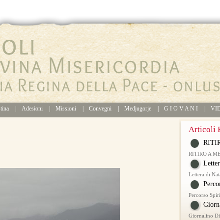
tina
|
Adesioni
|
Missioni
|
Convegni
|
Medjugorje
|
G I O V A N I
|
VI
Articoli 
RITI
RITIRO A M
Lette
Lettera di Na
Perco
Percorso Spir
Giorn
Giornalino D